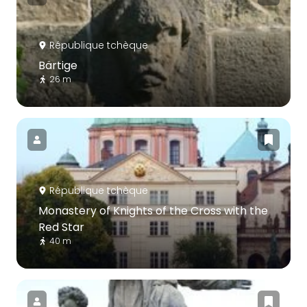
République tchèque
Bärtige
26 m
République tchèque
Monastery of Knights of the Cross with the
Red Star
40 m