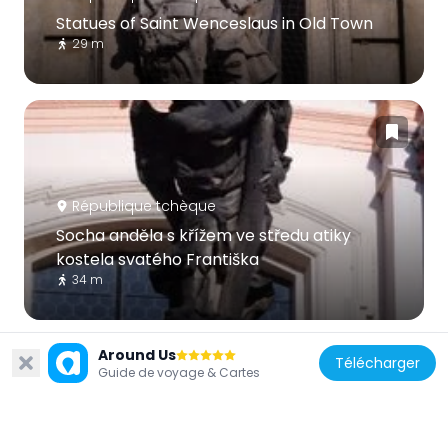
Statues of Saint Wenceslaus in Old Town
29 m
République tchèque
Socha anděla s křížem ve středu atiky
kostela svatého Františka
34 m
Around Us
Télécharger
Guide de voyage & Cartes
République tchèque