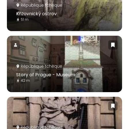
République tchèque
Křižovnický ostrov
51 m
République tchèque
Story of Prague - Museum
42 m
République tchèque