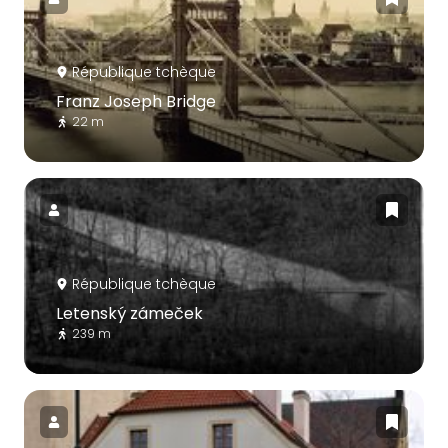
République tchèque
Franz Joseph Bridge
22 m
République tchèque
Letenský zámeček
239 m