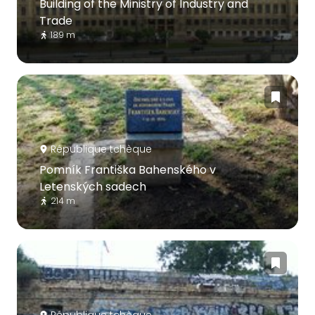
Building of the Ministry of Industry and
Trade
189 m
République tchèque
Pomník Františka Bahenského v
Letenských sadech
214 m