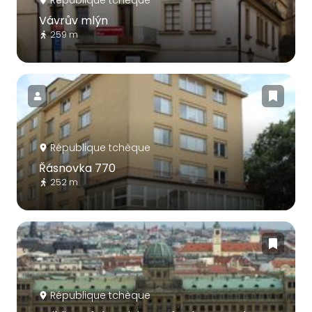
République tchèque
Vávrův mlýn
259 m
République tchèque
Řásnovka 770
252 m
République tchèque