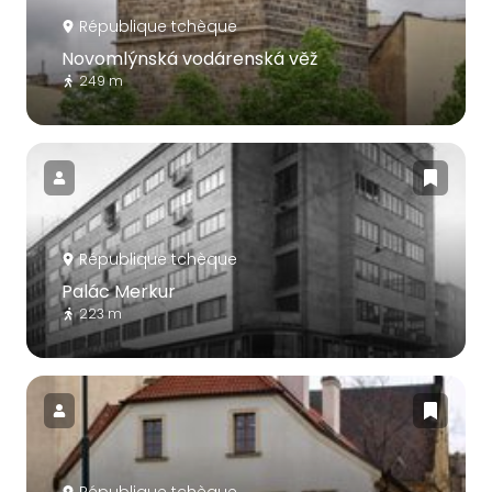
République tchèque
Novomlýnská vodárenská věž
249 m
République tchèque
Palác Merkur
223 m