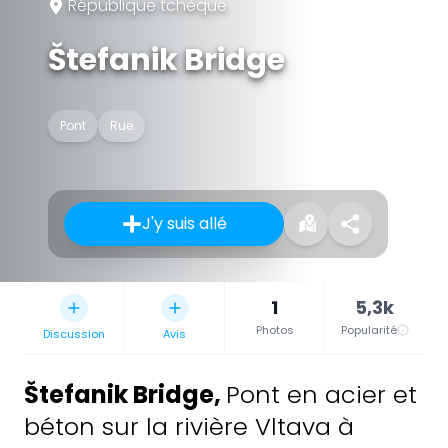
République tchèque
Štefanik Bridge
Pont
Rue
J'y suis allé
1
5,3k
Photos
Popularité
Discussion
Avis
Štefanik Bridge
,
Pont en acier et
béton sur la rivière Vltava à