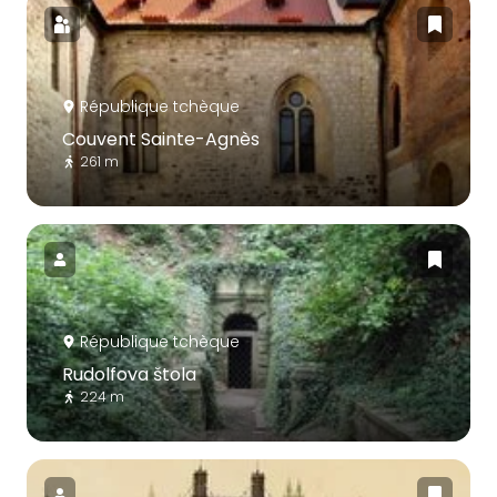
République tchèque
Couvent Sainte-Agnès
261 m
République tchèque
Rudolfova štola
224 m