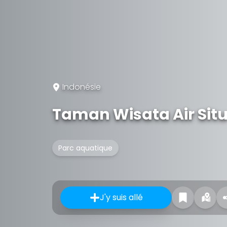
Indonésie
Taman Wisata Air Sit
Parc aquatique
J'y suis allé