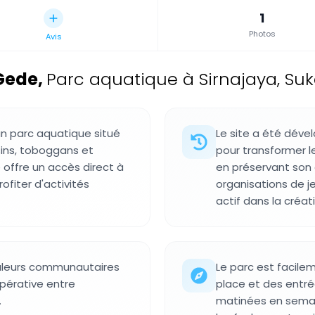
1
Photos
Avis
Gede
,
Parc aquatique à Sirnajaya, S
n parc aquatique situé
Le site a été déve
sins, toboggans et
pour transformer le
e offre un accès direct à
en préservant son
rofiter d'activités
organisations de 
actif dans la créat
aleurs communautaires
Le parc est facile
pérative entre
place et des entrée
.
matinées en semain