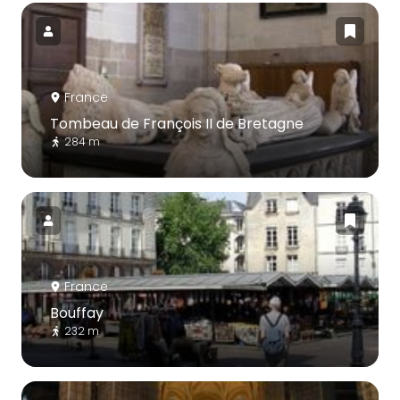
France
Tombeau de François II de Bretagne
284 m
France
Bouffay
232 m