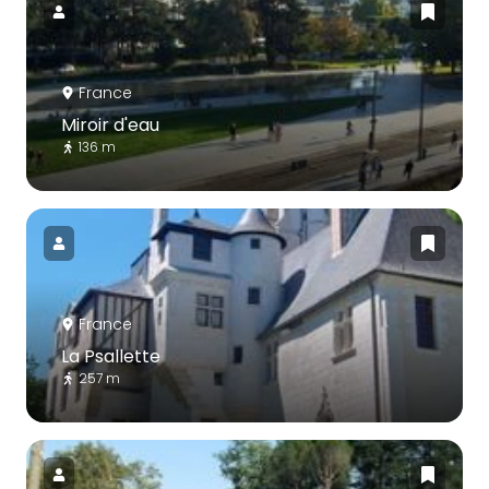
France
Miroir d'eau
136 m
France
La Psallette
257 m