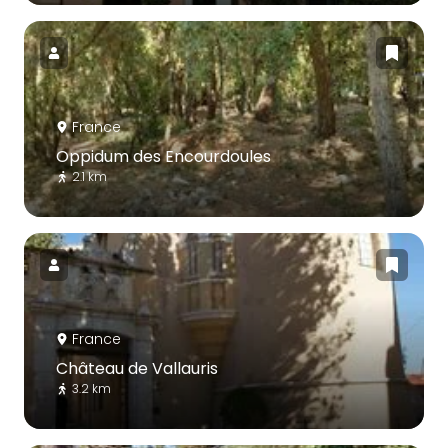
France
Oppidum des Encourdoules
2.1 km
France
Château de Vallauris
3.2 km