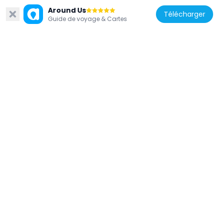
Around Us
Télécharger
Guide de voyage & Cartes
France
Chapelle Saint-Jean d'Antibes
1.4 km
France
Musée de la Carte Postale
3.4 km