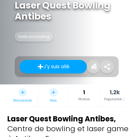
Laser Quest Bowling
Antibes
Salle de bowling
J'y suis allé
1
1,2k
Photos
Popularité
Discussion
Avis
Laser Quest Bowling Antibes
,
Centre de bowling et laser game