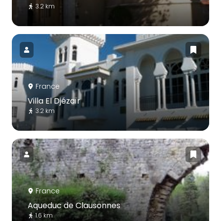
3.2 km
France
Villa El Djézaïr
3.2 km
France
Aqueduc de Clausonnes
1.6 km