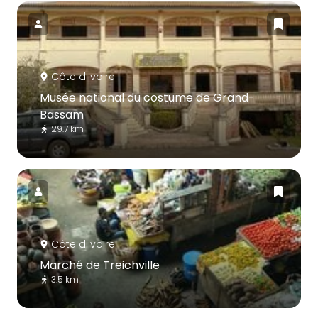
Côte d'Ivoire
Musée national du costume de Grand-
Bassam
29.7 km
Côte d'Ivoire
Marché de Treichville
3.5 km