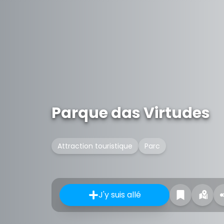
Parque das Virtudes
Attraction touristique
Parc
J'y suis allé