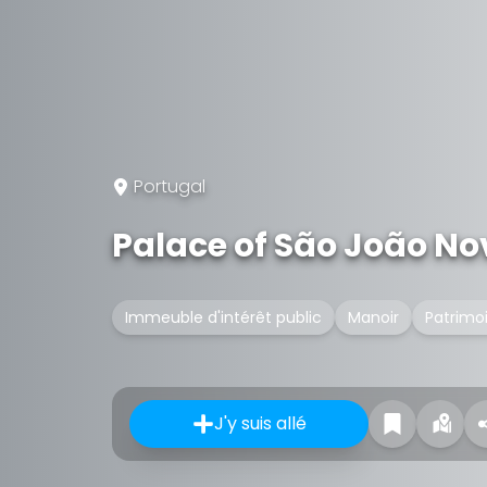
Portugal
Palace of São João No
Immeuble d'intérêt public
Manoir
Patrimoi
J'y suis allé