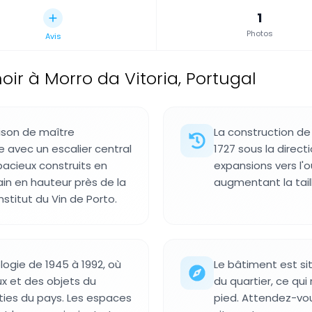
1
Photos
Avis
ir à Morro da Vitoria, Portugal
ison de maître
La construction d
 avec un escalier central
1727 sous la direct
spacieux construits en
expansions vers l'o
rain en hauteur près de la
augmentant la tail
stitut du Vin de Porto.
logie de 1945 à 1992, où
Le bâtiment est si
ux et des objets du
du quartier, ce qui
ties du pays. Les espaces
pied. Attendez-vou