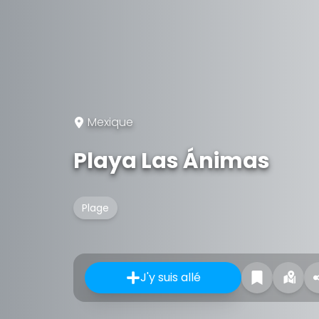
Mexique
Playa Las Ánimas
Plage
J'y suis allé