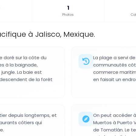
1
Photos
Col
cifique à Jalisco, Mexique.
e doré sur la côte du
La plage a servi de
s à la baignade,
communautés côtiè
jungle. La baie est
commerce maritime 
descendent de la forêt
en faisait un endro
tier depuis longtemps, et
On peut accéder à 
taurants côtiers qui
Muertos à Puerto V
e.
de Tomatlán. Le temp