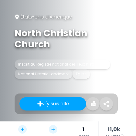
États-Unis d'Amérique
North Christian
Church
Inscrit au Registre national des lieux historiques
National Historic Landmark
Église
J'y suis allé
1
11,0k