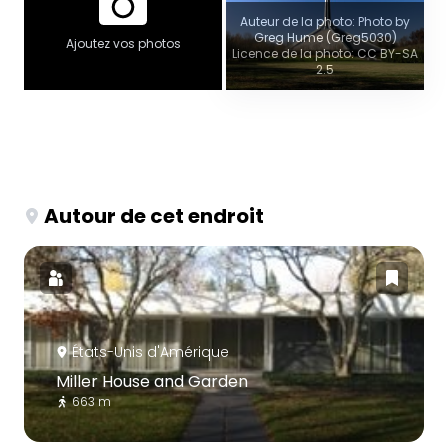
Auteur de la photo: Photo by
Greg Hume (Greg5030)
Ajoutez vos photos
Licence de la photo: CC BY-SA
2.5
Autour de cet endroit
États-Unis d'Amérique
Miller House and Garden
663 m