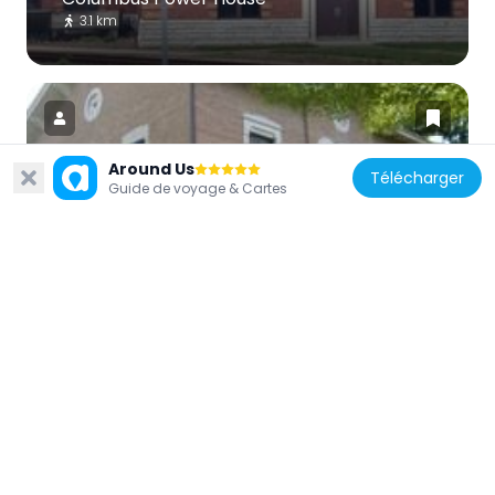
3.1 km
Around Us
Télécharger
Guide de voyage & Cartes
États-Unis d'Amérique
Columbus Historic District
2.4 km
États-Unis d'Amérique
Grandview Apostolic Church
18 km