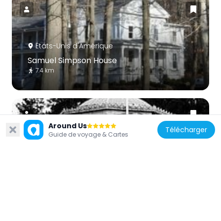
États-Unis d'Amérique
Samuel Simpson House
7.4 km
Around Us
Télécharger
Guide de voyage & Cartes
États-Unis d'Amérique
Curtis Memorial Library
3.8 km