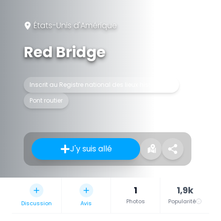
États-Unis d'Amérique
Red Bridge
Inscrit au Registre national des lieux historiques
Pont routier
J'y suis allé
1
1,9k
Photos
Popularité
Discussion
Avis