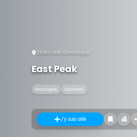
États-Unis d'Amérique
East Peak
Montagne
Sommet
J'y suis allé