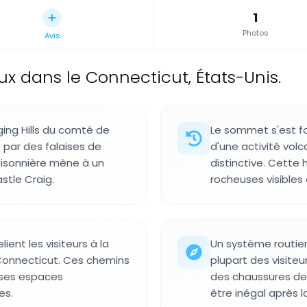
1
Photos
Avis
dans le Connecticut, États-Unis.
ing Hills du comté de
Le sommet s'est for
par des falaises de
d'une activité vol
aisonnière mène à un
distinctive. Cette
stle Craig.
rocheuses visibles 
ient les visiteurs à la
Un système routier
 Connecticut. Ces chemins
plupart des visiteu
 ses espaces
des chaussures de 
es.
être inégal après la