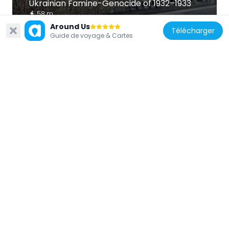
Ukrainian Famine-Genocide of 1932–1933
58 m
Around Us
Télécharger
Guide de voyage & Cartes
États-Unis d'Amérique
Postal Square Building
111 m
États-Unis d'Amérique
American Legion Freedom Bell