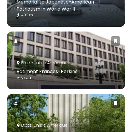
Memorial to Japanese-American
Patriotism in World War II
402 m
États-Unis d'Amérique
Bâtiment Frances-Perkins
672 m
États-Unis d'Amérique