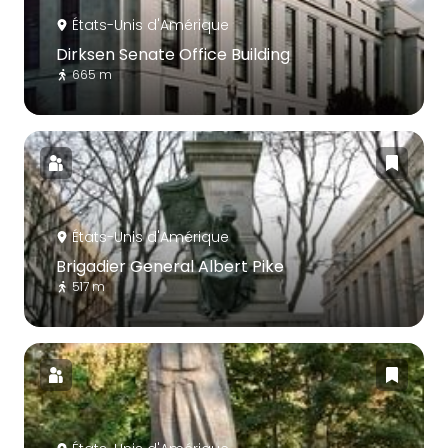
États-Unis d'Amérique
Dirksen Senate Office Building
665 m
États-Unis d'Amérique
Brigadier General Albert Pike
517 m