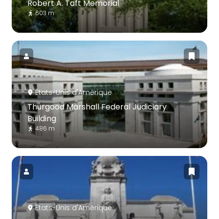
Robert A. Taft Memorial
603 m
États-Unis d'Amérique
Thurgood Marshall Federal Judiciary
Building
486 m
États-Unis d'Amérique