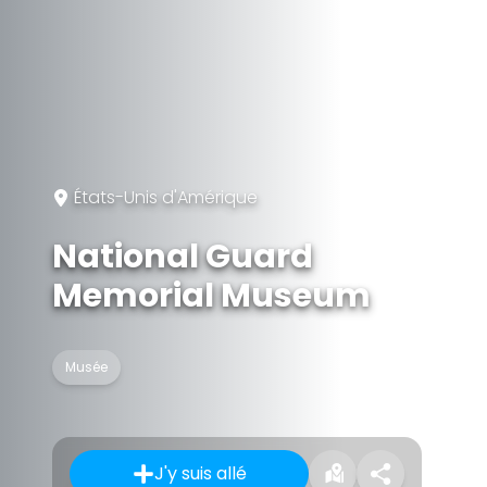
États-Unis d'Amérique
National Guard
Memorial Museum
Musée
J'y suis allé