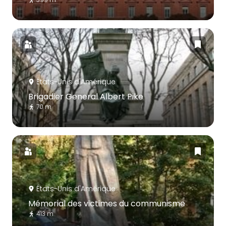
États-Unis d'Amérique
Brigadier General Albert Pike
70 m
États-Unis d'Amérique
Mémorial des victimes du communisme
413 m