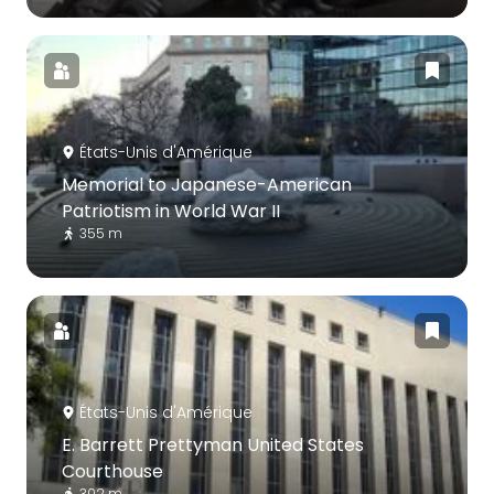
États-Unis d'Amérique
Memorial to Japanese-American
Patriotism in World War II
355 m
États-Unis d'Amérique
E. Barrett Prettyman United States
Courthouse
302 m