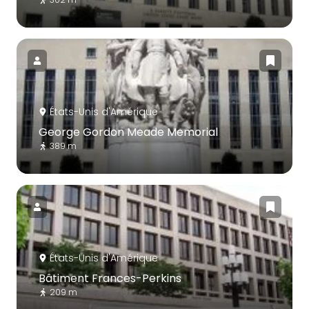
États-Unis d'Amérique
George Gordon Meade Memorial
389 m
États-Unis d'Amérique
Bâtiment Frances-Perkins
209 m