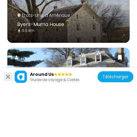
États-Unis d'Amérique
Byers-Muma House
6.6 km
Around Us
Télécharger
États-Unis d'Amérique
Guide de voyage & Cartes
Chickies Historic District
6.9 km