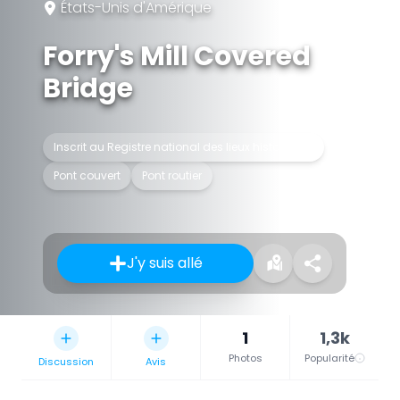
États-Unis d'Amérique
Forry's Mill Covered
Bridge
Inscrit au Registre national des lieux historiques
Pont couvert
Pont routier
J'y suis allé
1
1,3k
Photos
Popularité
Discussion
Avis