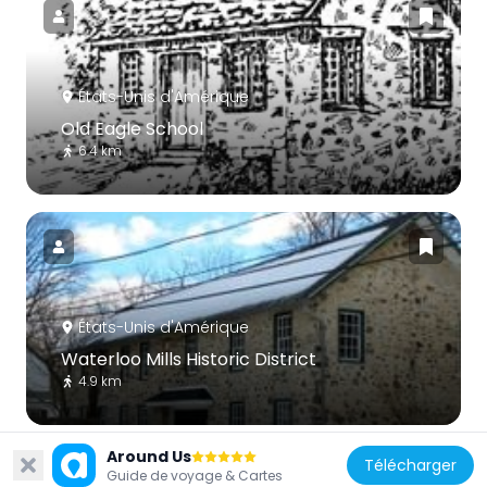
États-Unis d'Amérique
Old Eagle School
6.4 km
États-Unis d'Amérique
Waterloo Mills Historic District
4.9 km
Around Us
Télécharger
Guide de voyage & Cartes