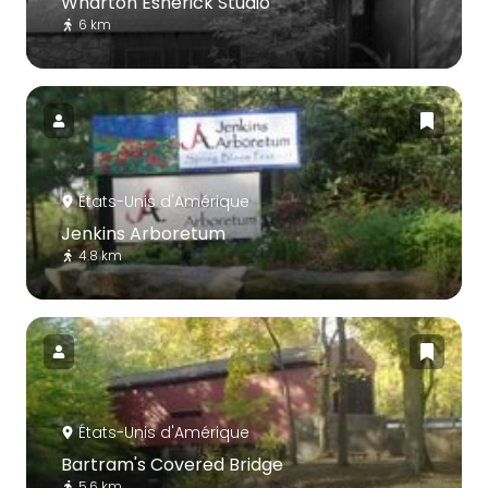
Wharton Esherick Studio
6 km
États-Unis d'Amérique
Jenkins Arboretum
4.8 km
États-Unis d'Amérique
Bartram's Covered Bridge
5.6 km