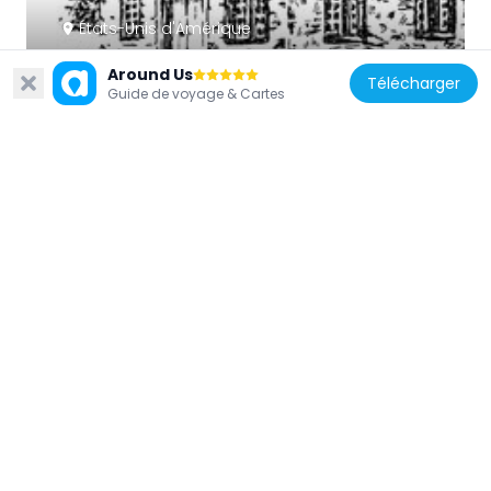
États-Unis d'Amérique
Old Eagle School
Around Us
Télécharger
2.7 km
Guide de voyage & Cartes
États-Unis d'Amérique
Waterloo Mills Historic District
4.4 km