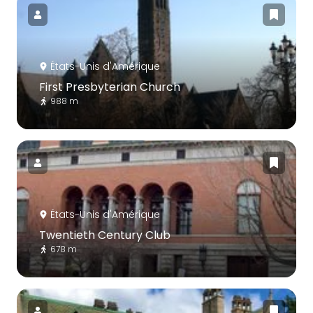
États-Unis d'Amérique
First Presbyterian Church
988 m
États-Unis d'Amérique
Twentieth Century Club
678 m