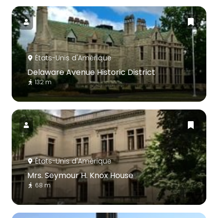
États-Unis d'Amérique
Delaware Avenue Historic District
132 m
États-Unis d'Amérique
Mrs. Seymour H. Knox House
68 m