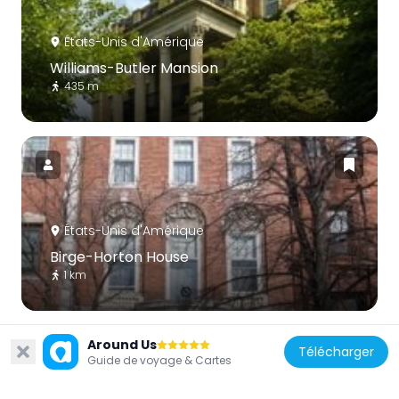
États-Unis d'Amérique
Williams-Butler Mansion
435 m
États-Unis d'Amérique
Birge-Horton House
1 km
Around Us
Télécharger
Guide de voyage & Cartes