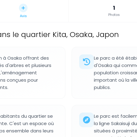
1
Photos
Avis
ns le quartier Kita, Osaka, Japon
n à Osaka offrant des
Le parc a été établ
 d'arbres et plusieurs
d'Osaka qui commen
e. L'aménagement
population croiss
ons conçues pour
important où la vil
nts.
publics.
habitants du quartier se
Le parc est facile
te. C'est un espace où
la ligne Sakaisuji 
mps ensemble dans leurs
situées à proximité