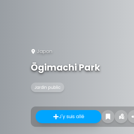
Japon
Ōgimachi Park
Jardin public
J'y suis allé