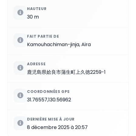
HAUTEUR
30 m
FAIT PARTIE DE
Kamouhachiman-jinja, Aira
ADRESSE
鹿児島県姶良市蒲生町上久徳2259-1
COORDONNÉES GPS
31.76557,130.56962
DERNIÈRE MISE À JOUR
8 décembre 2025 à 20:57