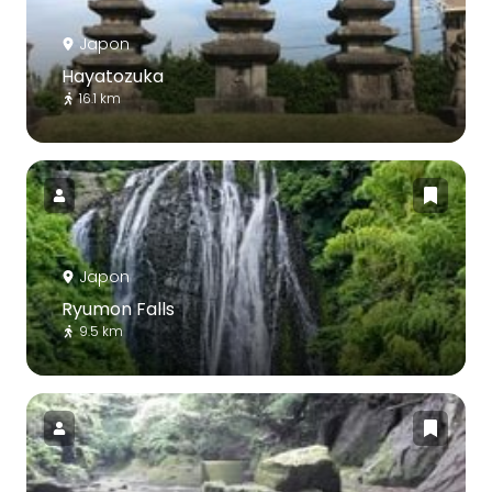
Japon
Hayatozuka
16.1 km
Japon
Ryumon Falls
9.5 km