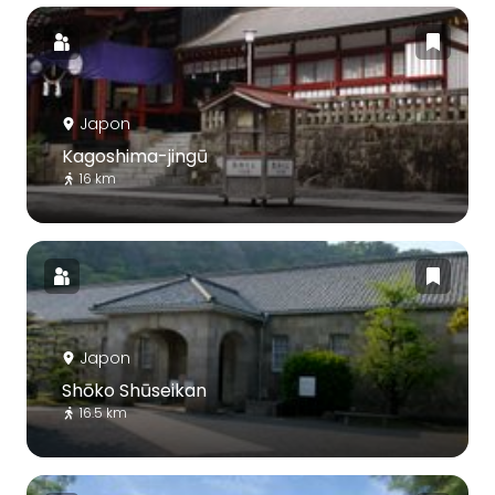
Japon
Kagoshima-jingū
16 km
Japon
Shōko Shūseikan
16.5 km