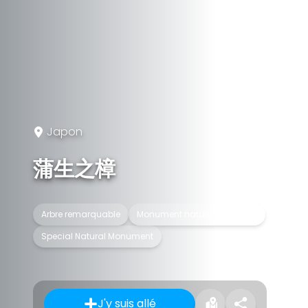
Japon
蒲生之樟
Arbre remarquable
Monument naturel au Japon
Special Natural Monument
J'y suis allé