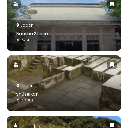
Japon
Nanshū Shrine
17.7 km
Japon
Shūseikan
16.5 km