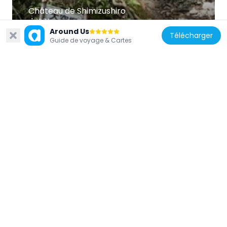
Château de Shimizushiro
16.7 km
Around Us
Télécharger
Guide de voyage & Cartes
Japon
Kagoshima toll gate
12 km
Japon
Kagoshima Spinning Mill