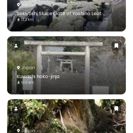
Japon
Sekiyoshi Sluice Gate of Yoshino Leat
13.3 km
Japon
Kuwashi hoko-jinja
10.5 km
Japon