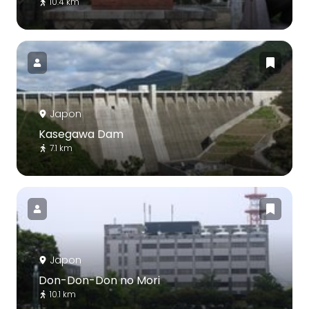
10.4 km
Japon
Kasegawa Dam
7.1 km
Japon
Don-Don-Don no Mori
10.1 km