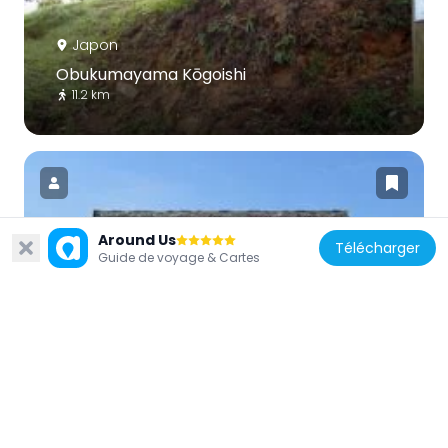
Japon
Obukumayama Kōgoishi
11.2 km
Around Us
Télécharger
Japon
Guide de voyage & Cartes
Ruines de la capitale de la province de
Hizen
5.6 km