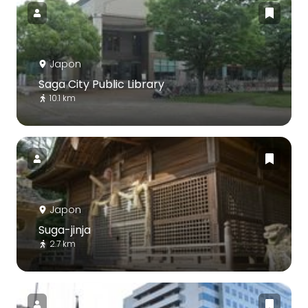
Japon
Saga City Public Library
10.1 km
Japon
Suga-jinja
2.7 km