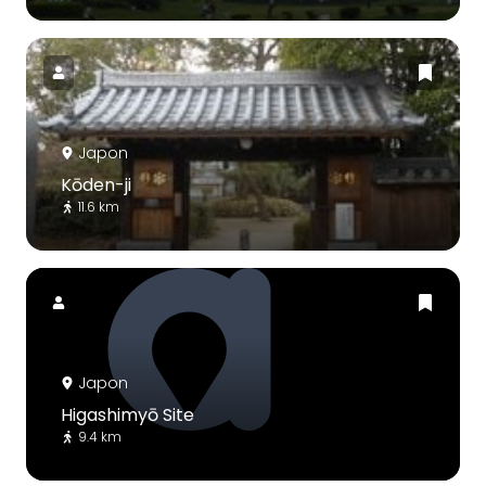
Japon
Kōden-ji
11.6 km
Japon
Higashimyō Site
9.4 km