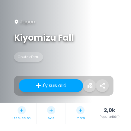
Japon
Kiyomizu Fall
Chute d'eau
J'y suis allé
2,0k
Popularité
Discussion
Avis
Photo