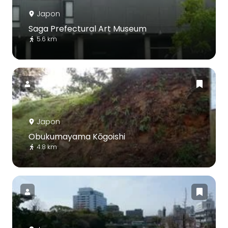
Japon
Saga Prefectural Art Museum
5.6 km
Japon
Obukumayama Kōgoishi
4.8 km