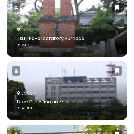
Japon
Tsuiji Reverberatory Furnace
5.3 km
Japon
Don-Don-Don no Mori
4.1 km