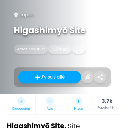
Japon
Higashimyō Site
Amas coquillier
低湿地遺跡
史跡
J'y suis allé
3,7k
Popularité
Discussion
Avis
Photo
Higashimyō Site
,
Site