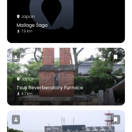
Japon
Mallage Saga
7.9 km
Japon
Tsuiji Reverberatory Furnace
4.7 km