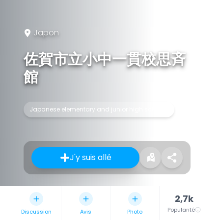
Japon
佐賀市立小中一貫校思斉
館
Japanese elementary and junior high schools
J'y suis allé
2,7k
Popularité
Discussion
Avis
Photo