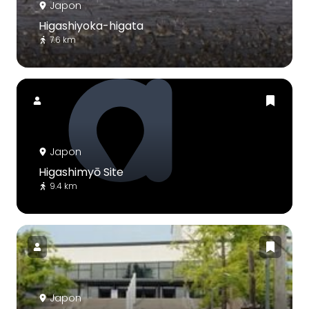
Japon
Higashiyoka-higata
7.6 km
Japon
Higashimyō Site
9.4 km
Japon