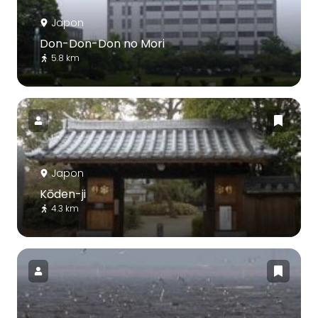
Japon
Don-Don-Don no Mori
5.8 km
Japon
Kōden-ji
4.3 km