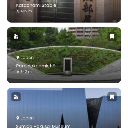
Kataonami Stable
402 m
Japon
Parc Yokoamichō
342 m
Japon
Sumida Hokusai Museum