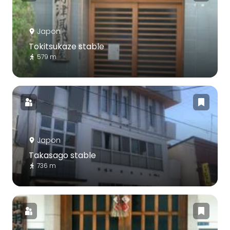
Japon
Tokitsukaze stable
579 m
Japon
Takasago stable
736 m