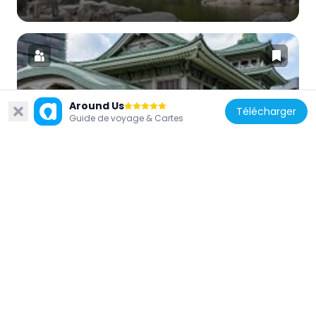
Around Us
Japon
Télécharger
Guide de voyage & Cartes
Tokyo Memorial Hall
317 m
Japon
Musée de l'épée japonaise
496 m