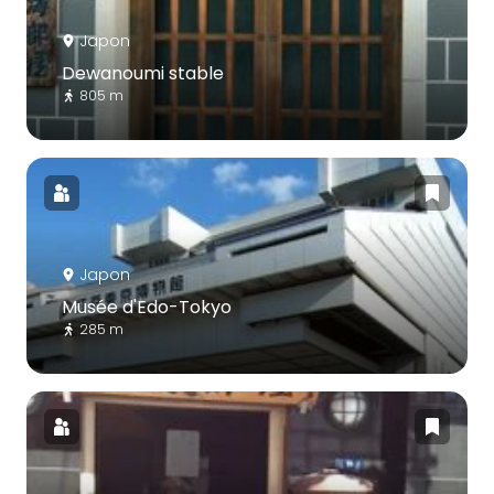
Japon
Dewanoumi stable
805 m
Japon
Musée d'Edo-Tokyo
285 m