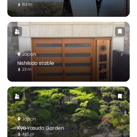
153 m
Japon
Nishikido stable
23 m
Japon
Kyū Yasuda Garden
485 m