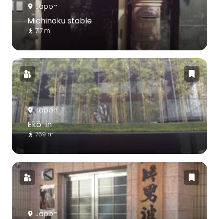
Japon
Michinoku stable
717 m
Japon
Ekō-in
769 m
Japon