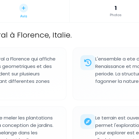
1
Photos
Avis
 à Florence, Italie.
al a Florence qui affiche
L'ensemble a ete d
fs geometriques et des
Renaissance et mo
dent sur plusieurs
periode. La structu
iant differentes zones
fagonner la nature 
de meler les plantations
Le terrain est ouve
a conception de jardins.
permet l'exploratio
 melange dans les
pour explorer est 