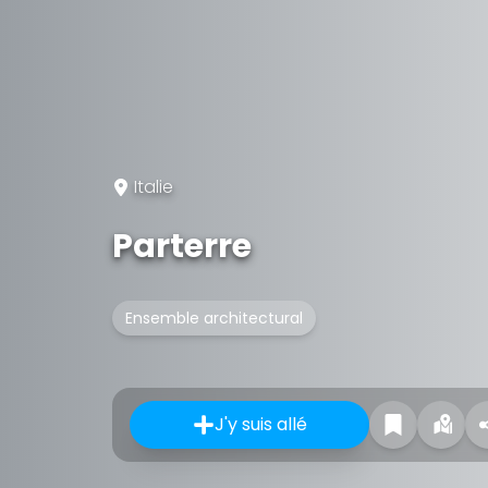
Italie
Parterre
Ensemble architectural
J'y suis allé