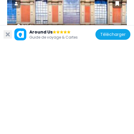
Italie
Around Us
Palazzo dei Pittori
Télécharger
Guide de voyage & Cartes
664 m
Italie
Villa Rossa
613 m