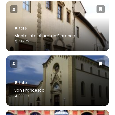
Italie
Mantellate church in Florence
542 m
Italie
San Francesco
444 m