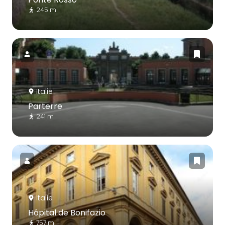
245 m
Italie
Parterre
241 m
Italie
Hôpital de Bonifazio
757 m