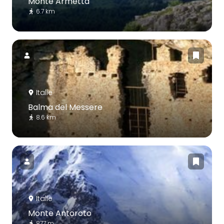
Monte Armetta
6.7 km
Italie
Balma del Messere
8.6 km
Italie
Monte Antoroto
877 m