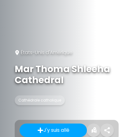
États-Unis d'Amérique
Mar Thoma Shleeha
Cathedral
Cathédrale catholique
J'y suis allé