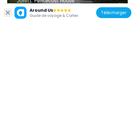
John L. Pentecost House
4 km
Around Us
Télécharger
Guide de voyage & Cartes
États-Unis d'Amérique
Mrs. Henry F. Akin House
4.4 km
États-Unis d'Amérique
Masonic Temple Building
4.5 km