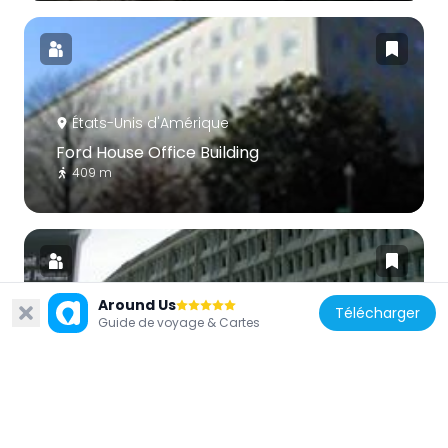
États-Unis d'Amérique
Ford House Office Building
409 m
Around Us
Télécharger
Guide de voyage & Cartes
États-Unis d'Amérique
Hubert H. Humphrey Building
410 m