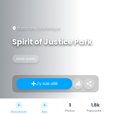
États-Unis d'Amérique
Spirit of Justice Park
Jardin public
J'y suis allé
1
1,8k
Photos
Popularité
Discussion
Avis