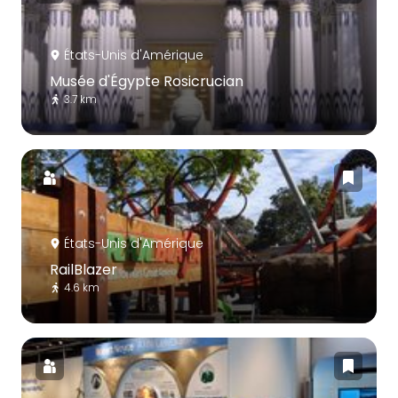
États-Unis d'Amérique
Musée d'Égypte Rosicrucian
3.7 km
États-Unis d'Amérique
RailBlazer
4.6 km