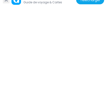
Télécharger
Guide de voyage & Cartes
3.3 km
États-Unis d'Amérique
South Bay Historical Railroad Society
1.7 km
États-Unis d'Amérique
Charles Copeland Morse House
968 m