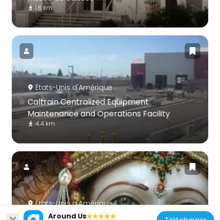
1.6 km
États-Unis d'Amérique
Caltrain Centralized Equipment
Maintenance and Operations Facility
4.4 km
États-Unis d'Amérique
Around Us
Shiv Durga Temple of Bay Area