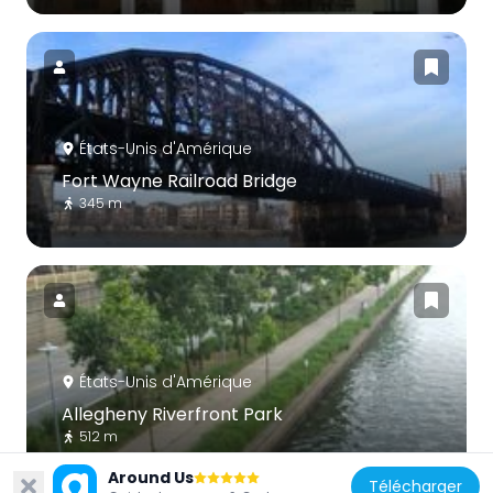
États-Unis d'Amérique
Fort Wayne Railroad Bridge
345 m
États-Unis d'Amérique
Allegheny Riverfront Park
512 m
Around Us
Télécharger