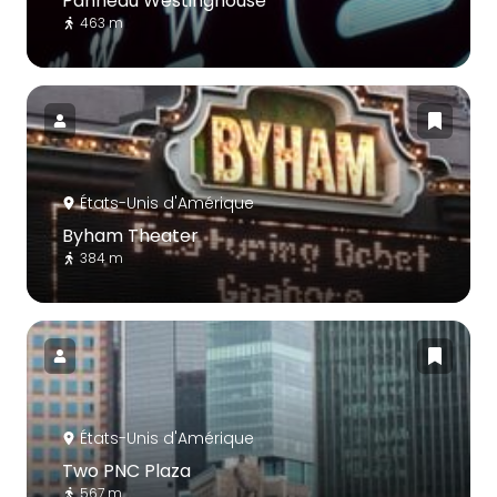
Panneau Westinghouse
463 m
États-Unis d'Amérique
Byham Theater
384 m
États-Unis d'Amérique
Two PNC Plaza
567 m