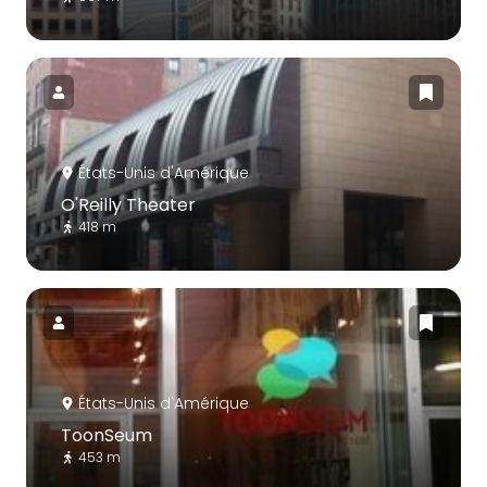
États-Unis d'Amérique
O'Reilly Theater
418 m
États-Unis d'Amérique
ToonSeum
453 m