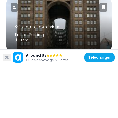
États-Unis d'Amérique
Fulton Building
512 m
Around Us
Télécharger
Guide de voyage & Cartes
États-Unis d'Amérique
Buhl Planetarium and Institute of Popular
Science Building
605 m