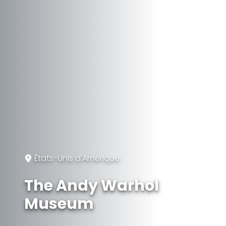
États-Unis d'Amérique
The Andy Warhol
Museum