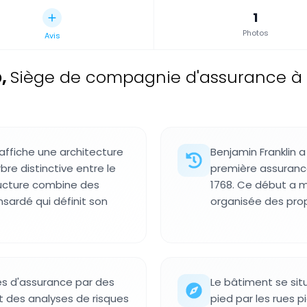
1
Photos
Avis
p
,
Siège de compagnie d'assurance à Soc
affiche une architecture
Benjamin Franklin
re distinctive entre le
première assuranc
ructure combine des
1768. Ce début a 
sardé qui définit son
organisée des prop
ues d'assurance par des
Le bâtiment se situ
t des analyses de risques
pied par les rues p