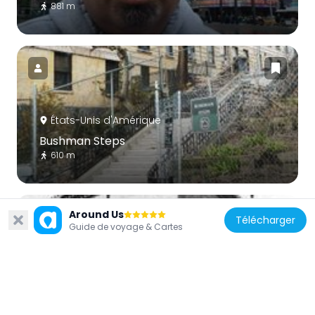
881 m
États-Unis d'Amérique
Bushman Steps
610 m
Around Us
Télécharger
Guide de voyage & Cartes
États-Unis d'Amérique
Our Lady of Lourdes Church
841 m