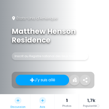
États-Unis d'Amérique
Matthew Henson
Residence
Inscrit au Registre national des lieux historiques
J'y suis allé
1
1,7k
Photos
Popularité
Discussion
Avis