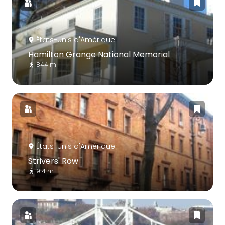
États-Unis d'Amérique
Hamilton Grange National Memorial
844 m
États-Unis d'Amérique
Strivers' Row
914 m