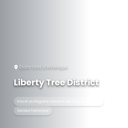
États-Unis d'Amérique
Liberty Tree District
Inscrit au Registre national des lieux historiques
Secteur historique