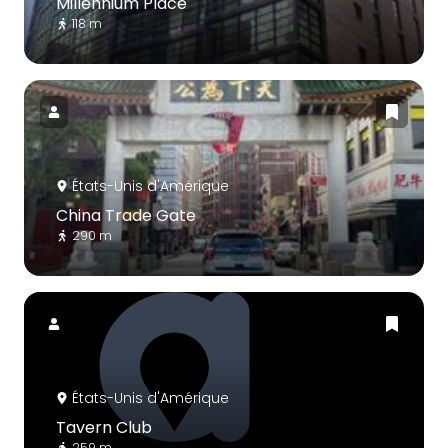
Millennium Place
118 m
États-Unis d'Amérique
China Trade Gate
290 m
États-Unis d'Amérique
Tavern Club
259 m