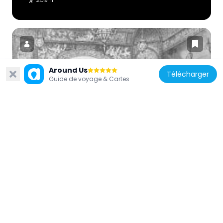
Around Us
Télécharger
Guide de voyage & Cartes
États-Unis d'Amérique
Bijou Theatre
270 m
États-Unis d'Amérique
Declaration of Independence Tablet
308 m