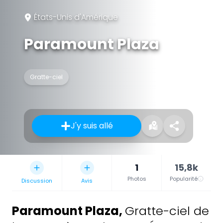
États-Unis d'Amérique
Paramount Plaza
Gratte-ciel
J'y suis allé
1
15,8k
Photos
Popularité
Discussion
Avis
Paramount Plaza
,
Gratte-ciel de