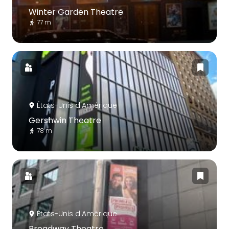
Winter Garden Theatre
77 m
États-Unis d'Amérique
Gershwin Theatre
78 m
États-Unis d'Amérique
Broadway Theatre