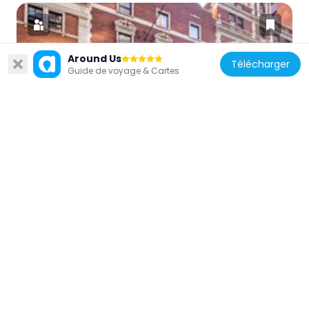
Around Us
Télécharger
Guide de voyage & Cartes
États-Unis d'Amérique
Neil Simon Theatre
124 m
États-Unis d'Amérique
Sheraton New York Times Square Hotel
239 m