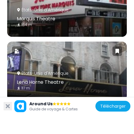
États-Unis d'Amérique
Marquis Theatre
164 m
États-Unis d'Amérique
Lena Horne Theatre
117 m
Around Us
Télécharger
Guide de voyage & Cartes