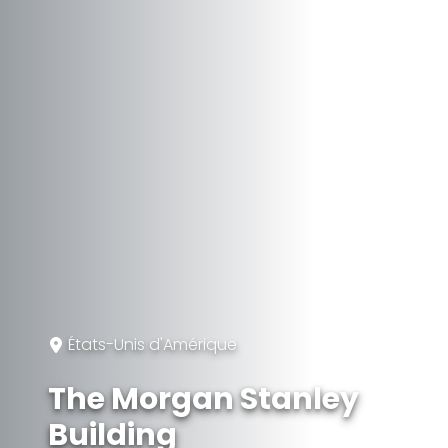
États-Unis d'Amérique
The Morgan Stanley
Building