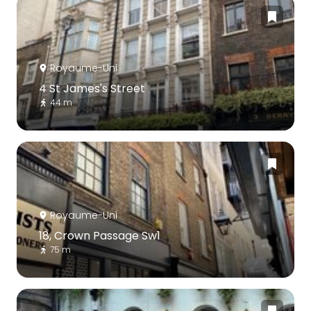
Royaume-Uni
4 St James's Street
44 m
Royaume-Uni
18, Crown Passage Sw1
75 m