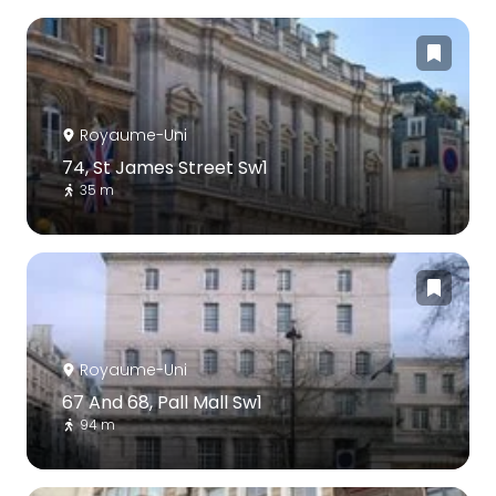
Royaume-Uni
74, St James Street Sw1
35 m
Royaume-Uni
67 And 68, Pall Mall Sw1
94 m