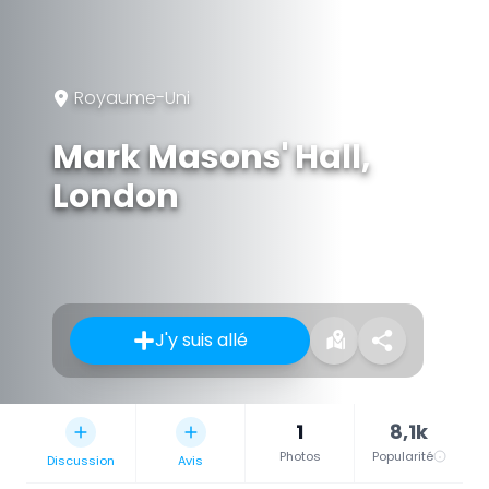
Royaume-Uni
Mark Masons' Hall,
London
J'y suis allé
1
8,1k
Photos
Popularité
Discussion
Avis