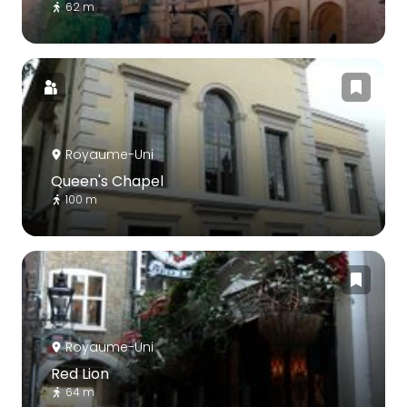
62 m
Royaume-Uni
Queen's Chapel
100 m
Royaume-Uni
Red Lion
64 m