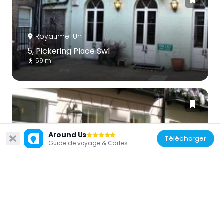
Royaume-Uni
5, Pickering Place Sw1
59 m
Around Us
Télécharger
Royaume-Uni
Guide de voyage & Cartes
4, St James's Place Sw1
110 m