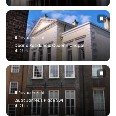
Royaume-Uni
Dean's Residence, Queen's Chapel
108 m
Royaume-Uni
29, St James's Place Sw1
108 m