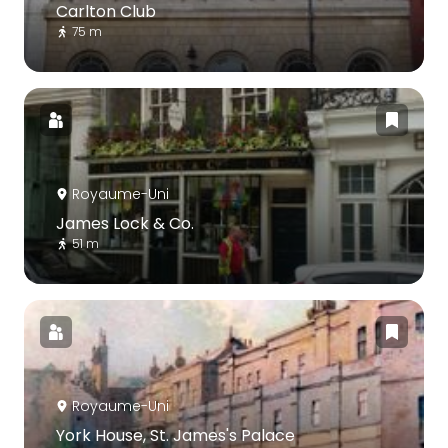
Carlton Club
75 m
Royaume-Uni
James Lock & Co.
51 m
Royaume-Uni
York House, St. James's Palace