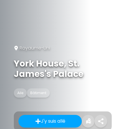
Royaume-Uni
York House, St.
James's Palace
Aile
Bâtiment
J'y suis allé