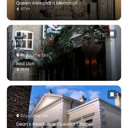
Queen Alexandra Memorial
107 m
Royaume-Uni
Red Lion
115 m
Royaume-Uni
Dean's Residence, Queen's Chapel