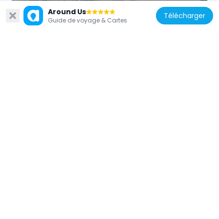
Around Us
Télécharger
Guide de voyage & Cartes
Royaume-Uni
74, St James Street Sw1
92 m
Royaume-Uni
4 St James's Street
104 m