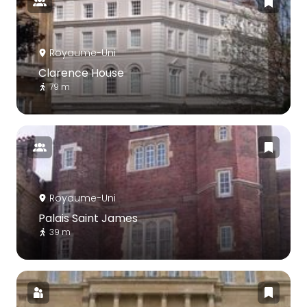
Royaume-Uni
Clarence House
79 m
Royaume-Uni
Palais Saint James
39 m