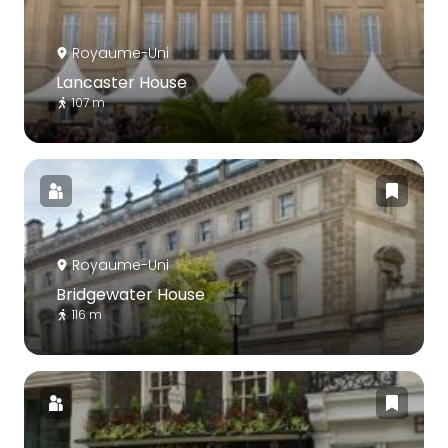
Royaume-Uni
Lancaster House
107 m
Royaume-Uni
Bridgewater House
116 m