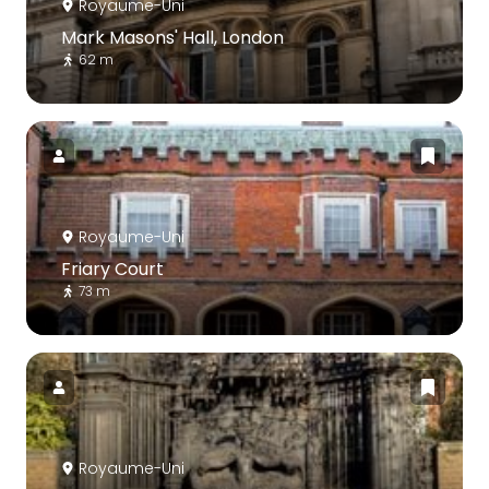
Royaume-Uni
Mark Masons' Hall, London
62 m
Royaume-Uni
Friary Court
73 m
Royaume-Uni