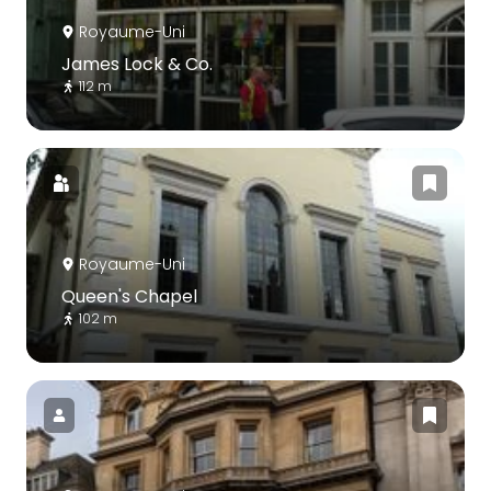
Royaume-Uni
James Lock & Co.
112 m
Royaume-Uni
Queen's Chapel
102 m