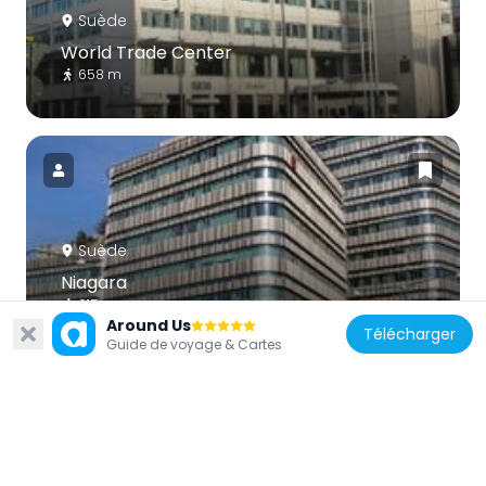
Suède
World Trade Center
658 m
Suède
Niagara
615 m
Around Us
Télécharger
Guide de voyage & Cartes
Suède