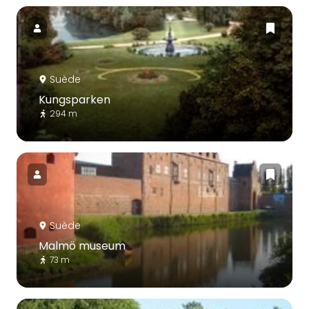
Suède
Kungsparken
294 m
Suède
Malmö museum
73 m