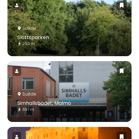
Suède
Slottsparken
290 m
Suède
Simhallsbadet, Malmö
697 m