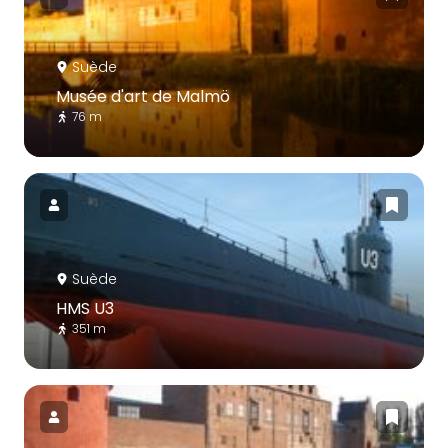
Suède
Musée d'art de Malmö
76 m
Suède
HMS U3
351 m