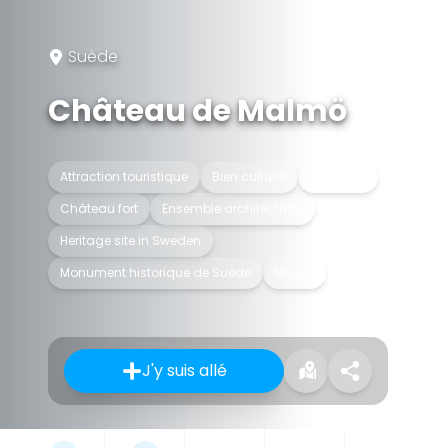
Suède
Château de Malmö
Attraction touristique
Bien culturel
Bâtiment
Château fort
Ensemble architectural
Heritage site in Sweden
Monument historique de Suède
Musée
J'y suis allé