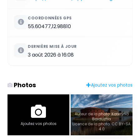
COORDONNÉES GPS
55.60477,12.98810
DERNIÈRE MISE À JOUR
3 août 2026 à 16:08
Photos
Ajoutez vos photos
Auteur de la photo: Kateryna
Baiduzha
Ajoutez vos photos
Licence de la photo: CC BY-SA
4.0