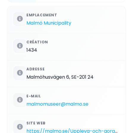
EMPLACEMENT
Malmö Municipality
CRÉATION
1434
ADRESSE
Malmöhusvägen 6, SE-201 24
E-MAIL
malmomuseer@malmo.se
SITE WEB
https://malmo.se/Uppleva-och-gora/Konst-och-museer/Malmo-museum/Besok-Malmo-museum/Vara-byggnader/Slottet/Malmohus-slott.html