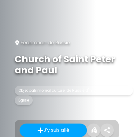
Fédération de Russie
Church of Saint Peter
and Paul
Objet patrimonial culturel de Russie d'importance régionale
Église
J'y suis allé