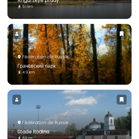
Angarskye prudy
5.1 km
Fédération de Russie
Грачёвский парк
4.9 km
Fédération de Russie
Stade Rodina
69 m