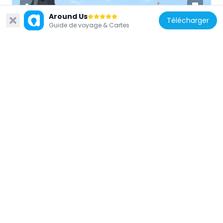
Around Us
Télécharger
Guide de voyage & Cartes
Fédération de Russie
Church of Saint Sergius of Radonezh in
Businovo
3.3 km
Fédération de Russie
Leningradsky Bridge
3.3 km