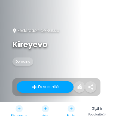
Fédération de Russie
Kireyevo
Domaine
J'y suis allé
2,4k
Popularité
Discussion
Avis
Photo