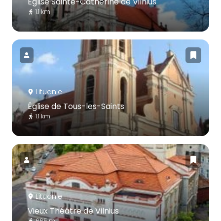
Église Sainte-Catherine de Vilnius
1.1 km
Lituanie
Église de Tous-les-Saints
1.1 km
Lituanie
Vieux Théâtre de Vilnius
665 m