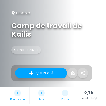
Lituanie
Camp de travail de
Kailis
Camp de travail
J'y suis allé
2,7k
Popularité
Discussion
Avis
Photo