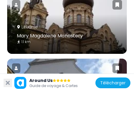
Lituanie
Mary Magdalene Monastery
1.1 km
Around Us
Télécharger
Guide de voyage & Cartes
Lituanie
Église luthérienne de Vilnius
1.1 km