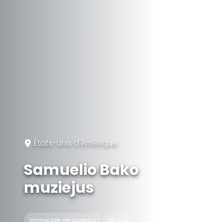
États-Unis d'Amérique
Samuelio Bako
muziejus
Immeuble de bureaux
Musée