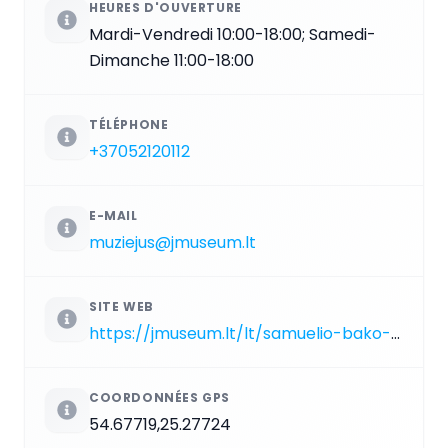
HEURES D'OUVERTURE
Mardi-Vendredi 10:00-18:00; Samedi-
Dimanche 11:00-18:00
TÉLÉPHONE
+37052120112
E-MAIL
muziejus@jmuseum.lt
SITE WEB
https://jmuseum.lt/lt/samuelio-bako-muziejus-2
COORDONNÉES GPS
54.67719,25.27724