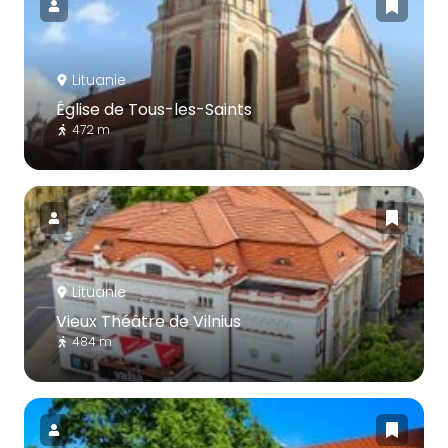
Lituanie
Église de Tous-les-Saints
472 m
Lituanie
Vieux Théâtre de Vilnius
484 m