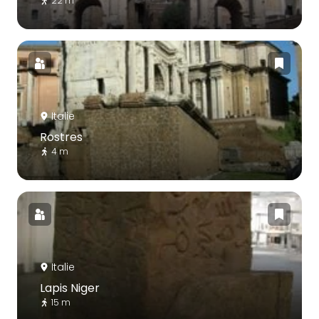
22 m
Italie
Rostres
4 m
Italie
Lapis Niger
15 m