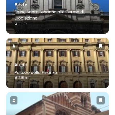
Italie
Église Santa Susanna alle Terme di
Diocleziano
65 m
Italie
Palazzo delle Finanze
335 m