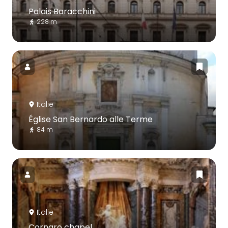
Palais Baracchini
228 m
Italie
Église San Bernardo alle Terme
84 m
Italie
Cornaro chapel