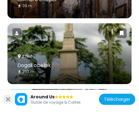
39 m
Italie
Dogali obelisk
353 m
Around Us
Télécharger
Guide de voyage & Cartes
Italie
Basilique San Camillo de Lellis
296 m