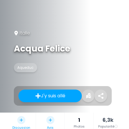
Italie
Acqua Felice
Aqueduc
J'y suis allé
1
6,3k
Photos
Popularité
Discussion
Avis