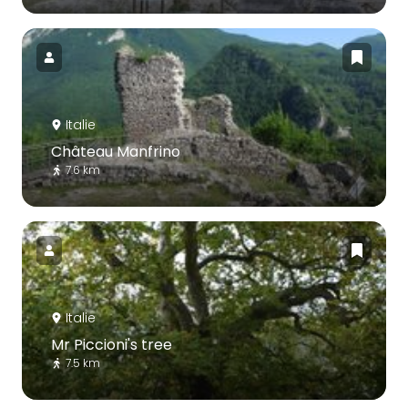
Italie
Château Manfrino
7.6 km
Italie
Mr Piccioni's tree
7.5 km