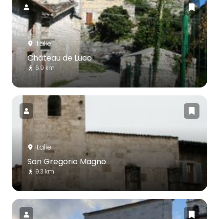
Italie
Château de Luco
6.9 km
Italie
San Gregorio Magno
9.3 km