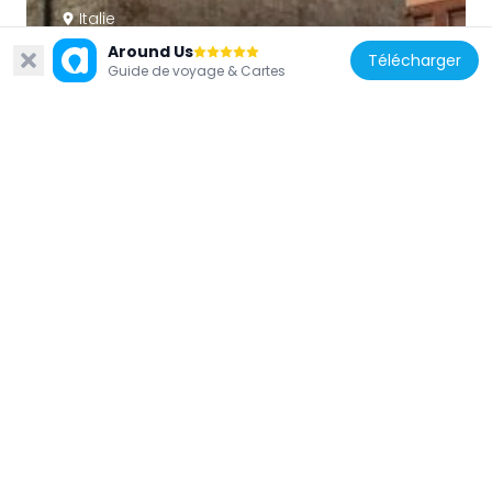
Italie
San Giuliano
Around Us
Télécharger
Guide de voyage & Cartes
9.2 km
Italie
Santissimo Crocifisso dell'Icona
9 km
Italie