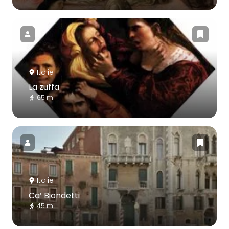
Italie
La zuffa
65 m
Italie
Ca’ Biondetti
45 m