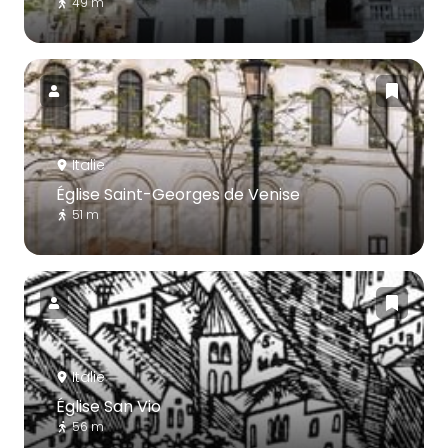
49 m
Italie
Église Saint-Georges de Venise
51 m
Italie
Église San Vio
56 m