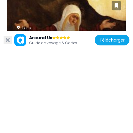
Italie
Pietà
Around Us
Télécharger
65 m
Guide de voyage & Cartes
Italie
Double portrait
65 m