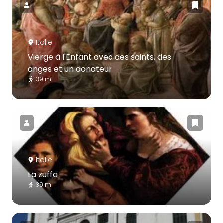
Italie
Vierge à l'Enfant avec des saints, des
anges et un donateur
39 m
Italie
La zuffa
39 m