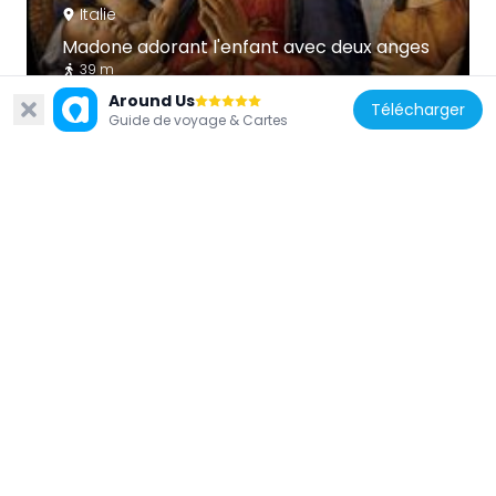
Italie
Madone adorant l'enfant avec deux anges
39 m
Around Us
Télécharger
Guide de voyage & Cartes
Italie
Saint George
39 m
Italie