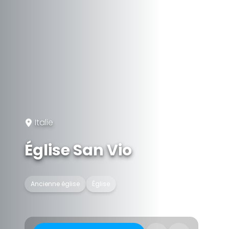
Italie
Église San Vio
Ancienne église
Église